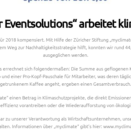
 Eventsolutions“ arbeitet kl
ür 2018 kompensiert. Mit Hilfe der Züricher Stiftung „myclim
m Weg zur Nachhaltigkeitsstrategie hilft, konnten wir rund 44
ausgeglichen werden.
s errechnet sich folgendermaßen: Die Summe aus geflogenen K
b und einer Pro-Kopf-Pauschale für Mitarbeiter, was deren tägl
getrunkenem Kaffee angeht, ergeben einen Gesamtverbrauch
te“ einen Betrag in Klimaschutzprojekte, die direkt Emissionen
eeffizienz vorantreiben oder die Wiederaufforstung von ökolog
ar zu unserer Verantwortung als Wirtschaftsunternehmen, uns
alten. Informationen über „myclimate“ gibt’s hier: www.myclima